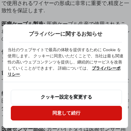
で使用されるワイヤーの形成に非常に重要で,精度と一
致性を保証します.
医療ケーブル製造:
医療ケーブル生産で使用されるこ
れらのダイは,医療機器や診断機器用の高品質ケーブル
プライバシーに関するお知らせ
の形成に貢献します.
当社のウェブサイトで最高の体験を提供するために Cookie を
骨科インプラント部品:
カーバイド・ダイズは,骨科イ
使用します。 クッキーに同意いただくことで、当社は最も関連
ンプラント用のワイヤーの形成に役割を果たします.
性の高いウェブコンテンツを提供し、継続的にサービスを改善
していくことができます。 詳細については、
プライバシーポ
歯科機器製造:
歯科機器の製造におけるワイヤーデッ
リシー
.
サンに使用されるカーバイドダイズは,正確で高品質な
缝合線形成:
医学分野では,これらのダイは,外科外外科
クッキー設定を変更する
医医療医医療医医医学分野では,外科医医医療医医医学
分野では,均一性と強度を確保するために使用されるワ
同意して続行
イヤーの形成に不可欠です.
医療センサー部品:
カーバイドダイは医療センサー用