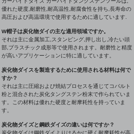
カーバイドダイズ カーバイドタングステンツールは,
優れた硬度,耐磨性,耐高温性,耐腐食性を持ち,長寿命の
高圧および高温環境で使用するために適しています.
W
帽子は炭化物ダイの主な適用領域ですか。
それは主に金属加工,スタンピング,押し出し,冷たい頭
部,プラスチック成形等で使用されます。耐磨性と精度
が高いアプリケーションに特に適しています。
炭化物ダイスを製造するために使用される材料は何で
すか？
それは主に圧縮および焼結プロセスを通じてコバルト
粉と混合された炭化タングステン粉末で作られていま
す。この材料は優れた硬度と耐摩耗性を持っていま
す。
炭化物ダイズと鋼鉄ダイズの違いは何ですか？
炭化物ダイは鋼鉄ダイよりはるかに硬く耐摩耗性が高