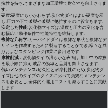
抗性を持ち,さまざまな加工環境で耐久性を向上させま
す.
硬度:硬度にもかかわらず,炭化物ダイはよい硬度を示
し,圧力の下で破裂や破裂に抵抗するのに役立ちます.
安定した性能:
炭化物マイズは,温度と圧力の変化を含
む幅広い動作条件で性能特性を維持します.
複雑な几何学:
カーバイドダイは複雑な形状と複雑なデ
ザインを作成するために製造することができ,様々な成
形およびスタンピング作業に多用途です.
摩擦削減：
炭化物ダイの滑らかな表面は,加工中の摩擦
を最小限に抑え,成品の効率と品質を向上させます.
低いメンテナンス:
耐久性と耐摩耗性のため,炭化物ダ
イズは他のタイプのダイズに比べて頻繁なメンテナン
スを必要とし,全体的な運用コストを減らすことに貢献
します.