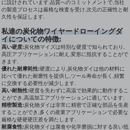
に設計されています.品質へのコミットメントで,当社
の製造プロセスは厳格な検査を受け,次元の正確性と耐
久性を保証します.
私達の炭化物ワイヤードローイングダ
イについての特徴:
高い硬度:
炭化物マイズは特別な硬度で知られており,
高圧アプリケーションに耐え,変形に抵抗することがで
きます.
優れた耐摩耗性:
硬度により,炭化物ダイは他の材料に
比べて優れた耐磨性を提供し,ツール寿命が長く,頻繁
に交換する必要性が減少します.
高い耐熱性:
硬度を失わずに高温で効果的に動作するこ
とができ,高温加工アプリケーションに適しています.
精密製造:
炭化物ダイは非常に精密で正確な部品を生産
することができ,多くの産業アプリケーションで必要な
厳格な硬硬硬圧差を満たします.
耐腐食性:
炭化物ダイは腐食や化学磨損に対する良い抵