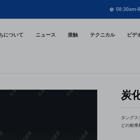
08:30am-
ちについて
ニュース
接触
テクニカル
ビデ
炭
タングス
どの耐摩