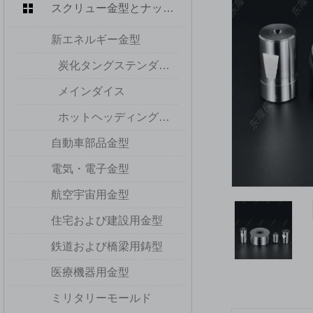
スクリュー金型とナット金型
新エネルギー金型
炭化タングステンダイス
メインダイス
ホットヘッディングダイズ
自動車部品金型
電気・電子金型
航空宇宙用金型
住宅および建設用金型
鉄道および橋梁用鋳型
医療機器用金型
ミリタリーモールド