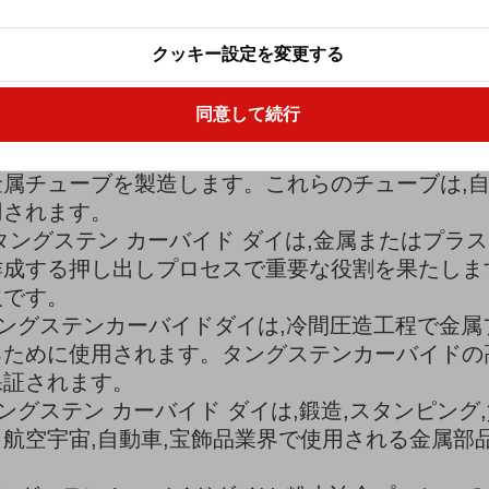
クッキー設定を変更する
ングステンカーバイドダイスは,金属線を高精度
同意して続行
よく使用されます。これは,電気配線,ケーブル製
:
チューブ引き抜き工程では,タングステンカーバ
属チューブを製造します。これらのチューブは,自
用されます。
タングステン カーバイド ダイは,金属またはプラ
成する押し出しプロセスで重要な役割を果たします
欠です。
ングステンカーバイドダイは,冷間圧造工程で金属
るために使用されます。タングステンカーバイドの
保証されます。
ングステン カーバイド ダイは,鍛造,スタンピン
航空宇宙,自動車,宝飾品業界で使用される金属部