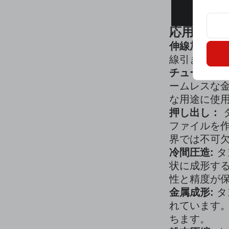
応用：
伸線加工:
タ
線引き工程で
チューブ図面
ームレスな金
な用途に使
押し出し：
ファイルを作
界では不可
冷間圧造:
タ
状に成形す
性と精度が
金属成形:
タ
れています。
ちます。