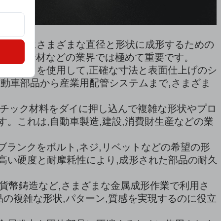
かつ均一にさまざまな直径と形状に成形するための
造,建設資材などの業界では極めて重要です。
イドダイを使用して,正確な寸法と表面仕上げのシ
動車部品から産業用配管システムまで,さまざま
スチック材料をダイに押し込んで複雑な形状やプロ
。これは,自動車製造,建設,消費財生産などの業
ブランクをボルト,ネジ,リベットなどの希望の形
高い硬度と耐摩耗性により,成形された部品の耐久
グ,貨幣鋳造など,さまざまな金属成形作業で利用さ
品の複雑な形状,パターン,質感を実現するのに役立