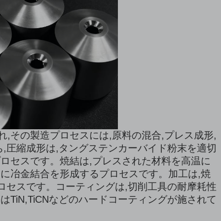
,その製造プロセスには,原料の混合,プレス成形,
ち,圧縮成形は,タングステンカーバイド粉末を適切
ロセスです。焼結は,プレスされた材料を高温に
に冶金結合を形成するプロセスです。加工は,焼
プロセスです。コーティングは,切削工具の耐摩耗性
TiN,TiCNなどのハードコーティングが施されて