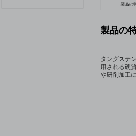
製品の
製品の
タングステン
用される硬質
や研削加工に