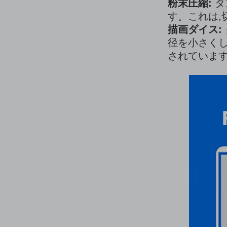
粉末圧縮:
タ
す。これは,
描画ダイス:
径を小さくし
されていま