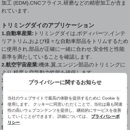
加工 (EDM),CNCフライス,研磨などの精密加工が含ま
れています.
トリミングダイのアプリケーション
1.自動車産業:
トリミングダイは,ボディパーツ,インテ
リアトリム,および様々な自動車部品をトリムするため
に使用され,部品が正確に一緒に合わせ,安全性と性能
基準を満たしていることを確認します.
2.航空宇宙産業:
機体,翼,エンジン部品のトリミングに
より,精度と空気動力性能を確保します.
3.Electronics産業:
設備の適切なフィットと機能を確
プライバシーに関するお知らせ
保するために,回路板と電子ハウジングの端をトリミン
グします.
当社のウェブサイトで最高の体験を提供するために Cookie を
4.Packaging業界:
包装の品質と適性を向上させるため
使用します。 クッキーに同意いただくことで、当社は最も関連
性の高いウェブコンテンツを提供し、継続的にサービスを改善
にボール紙,カートンおよびプラスチック袋の端を切断
していくことができます。 詳細については、
プライバシーポ
するため。
リシー
.
5.消費品製造:
家電や家具などの製品部品のトリミング