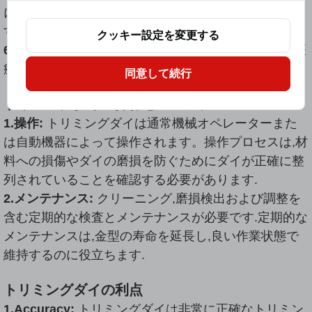
により,部品の組み立ての正確さと外観品質を確保しま
す。
クッキー設定を変更する
6.医療機器:
製品の正確性と安全性を確保するために医
療機器および包装のトリミング。
同意して続行
トリミングダイの操作とメンテナンス
1.操作:
トリミングダイは通常機械オペレーターまた
は自動機器によって操作されます。操作プロセスは,材
料への損傷やダイの磨損を防ぐためにダイが正確に整
列されていることを確認する必要があります.
2.メンテナンス:
クリーニング,磨損検出および調整を
含む定期的な検査とメンテナンスが必要です.定期的な
メンテナンスは,金型の寿命を延長し,良い作業状態で
維持するのに役立ちます.
トリミングダイの利点
1.Accuracy:
トリミングダイは非常に正確なトリミン