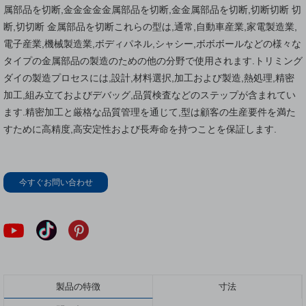
属部品を切断,金金金金金属部品を切断,金金属部品を切断,切断切断 切
断,切切断 金属部品を切断これらの型は,通常,自動車産業,家電製造業,
電子産業,機械製造業,ボディパネル,シャシー,ボボボールなどの様々な
タイプの金属部品の製造のための他の分野で使用されます.トリミング
ダイの製造プロセスには,設計,材料選択,加工および製造,熱処理,精密
加工,組み立ておよびデバッグ,品質検査などのステップが含まれてい
ます.精密加工と厳格な品質管理を通じて,型は顧客の生産要件を満た
すために高精度,高安定性および長寿命を持つことを保証します.
今すぐお問い合わせ
製品の特徴
寸法