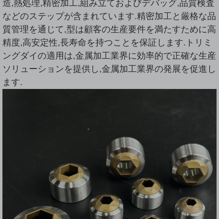
造,熱処理,精密加工,組み立ておよびデバッグ,品質検査
などのステップが含まれています.精密加工と厳格な品
質管理を通じて,型は顧客の生産要件を満たすために高
精度,高安定性,長寿命を持つことを保証します.トリミ
ングダイの適用は,金属加工業界に効率的で正確な生産
ソリューションを提供し,金属加工業界の発展を促進し
ます.